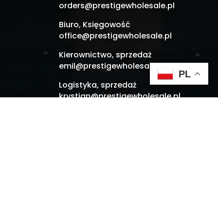
orders@prestigewholesale.pl
Biuro, Księgowość
office@prestigewholesale.pl
Kierownictwo, sprzedaż
emil@prestigewholesale.pl
PL
Logistyka, sprzedaż
krystian@prestigewholesale.pl