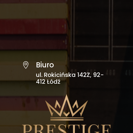
Biuro

ul. Rokicińska 142Z, 92-
412 Łódź