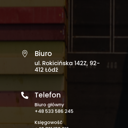
Biuro

ul. Rokicińska 142Z, 92-
412 Łódź
Telefon

Biuro główny
+48 533 586 245
Księgowość