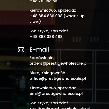
+48 791 188 810
Kierownictwo, sprzedaż
+48 884 886 098 (what’s up,
viber)
Logistyka, sprzedaż
+48 883 088 488
E-mail

Zamówienia
orders@prestigewholesale.pl
Biuro, Księgowość
office@prestigewholesale.pl
Kierownictwo, sprzedaż
emil@prestigewholesale.pl
Logistyka, sprzedaż
krystian@prestigewholesale.pl